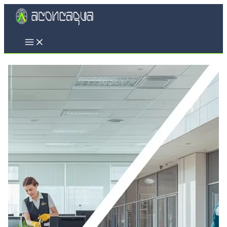
Ir
al
contenido
Main
Menu