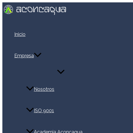
Ir
al
contenido
Inicio
Empresa
Alternar
menú
Nosotros
ISO 9001
Academia Aconcagua